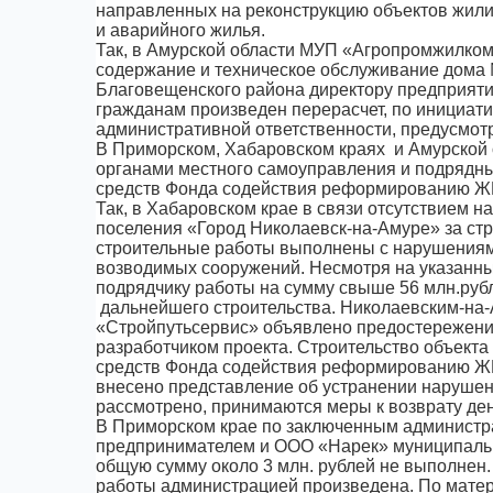
направленных на реконструкцию объектов жили
и аварийного жилья.
Так, в Амурской области МУП «Агропромжилком
содержание и техническое обслуживание дома №
Благовещенского района директору предприяти
гражданам произведен перерасчет, по инициати
административной ответственности, предусмотр
В Приморском, Хабаровском краях и Амурской
органами местного самоуправления и подрядны
средств Фонда содействия реформированию Ж
Так, в Хабаровском крае в связи отсутствием 
поселения «Город Николаевск-на-Амуре» за с
строительные работы выполнены с нарушениями
возводимых сооружений. Несмотря на указанны
подрядчику работы на сумму свыше 56 млн.руб
дальнейшего строительства. Николаевским-на
«Стройпутьсервис» объявлено предостережение
разработчиком проекта. Строительство объект
средств Фонда содействия реформированию ЖК
внесено представление об устранении нарушен
рассмотрено, принимаются меры к возврату де
В Приморском крае по заключенным администра
предпринимателем и ООО «Нарек» муниципальны
общую сумму около 3 млн. рублей не выполнен
работы администрацией произведена. По матер