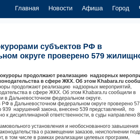
Главная
Новости
Афиша
Город
рокурорами субъектов РФ в
ном округе проверено 579 жилищн
й
рокуроры продолжают реализацию надзорных меропри
онодательства в сфере ЖКХ. Об этом Khabara.ru сооб
роры продолжают реализацию надзорных мероприятий,
ательства в сфере ЖКХ. Об этом Khabara.ru сообщили в
и в Дальневосточном федеральном округе.
ов РФ в Дальневосточном федеральном округе проверено 57
 939 нарушений закона, внесено 539 представлений, по
но к дисциплинарной ответственности, в суды направлено 
самовольного установления и необоснованного завышения
законодательства о размещении заказов, неисполнении по
т, в том числе в рамках реализации целевых программ,