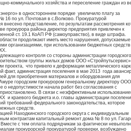
щно-коммунального хозяйства и переселение граждан из в
энерго» в одностороннем порядке увеличило плату за
 16 по ул. Почтовая в с.Волково. Прокуратурой
я внесено представление, по результатам рассмотрения ко
ве прокурора района директор предприятия привлечен к
енной ст. 19.1 КоАП РФ (самоуправство), в виде штрафа.
 области продолжают иметь место нарушения, допускаемые
ми организациями, при использовании бюджетных средств
КХ.
надлежащего контроля со стороны администрации городског
троительством группы жилых домов ООО «Стройпутьсервис»
 проекта, что привело к деформации металлического карк
й факт, администрация поселения в мае 2013 года аванси
лей для приобретения материалов и оборудования для
-Амуре городским прокурором генеральному директору ООО
 о недопустимости начала работ без согласования с
а приостановлено. В связи с неэффективным использовани
Х и краевого бюджета и.о. главы администрации поселен
ий требований федерального законодательства, которое
нежных средств.
цией Находкинского городского округа с индивидуальным
м контрактам капитальный ремонт дома № 8 по ул. Гагар
. Вместе с тем оплата подрядчикам за фактически невыпол
иалам прокурорской прокуратурой проверки, возбуждено