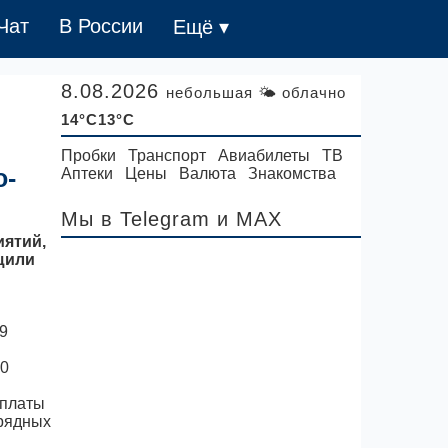
Чат
В России
Ещё ▾
8.08.2026
небольшая 🌤 облачно
14°C13°C
Пробки
Транспорт
Авиабилеты
ТВ
о-
Аптеки
Цены
Валюта
Знакомства
Мы в Telegram
и MAX
ятий,
щили
9
80
 платы
дрядных