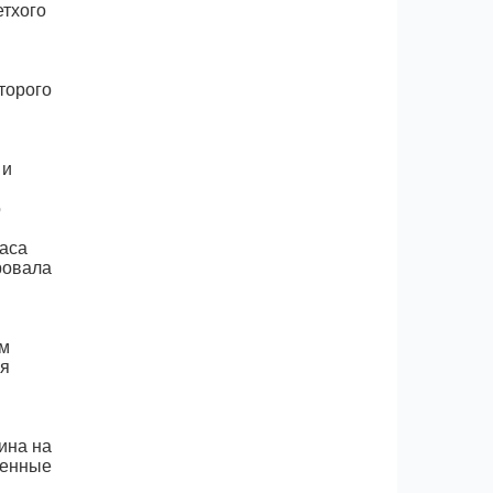
етхого
торого
 и
о
аса
ровала
ем
ия
ина на
ненные