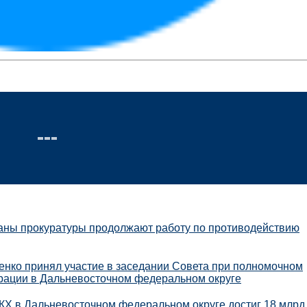
аны прокуратуры продолжают работу по противодействию
енко принял участие в заседании Совета при полномочном
рации в Дальневосточном федеральном округе
КХ в Дальневосточном федеральном округе достиг 18 млрд