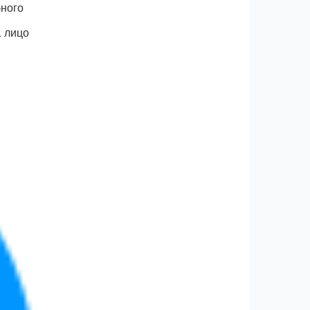
бного
1 лицо