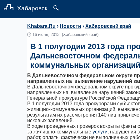
Хабаровск
🔍
Khabara.Ru
›
Новости
›
Хабаровский край
🕛
16 июля, 2013.
(Хабаровский край)
В 1 полугодии 2013 года п
Дальневосточном федераль
коммунальных организаци
В Дальневосточном федеральном округе п
направленных на выявление нарушений зак
В Дальневосточном федеральном округе проку
направленных на выявление нарушений законод
Генеральной прокуратуре Российской Федераци
В 1 полугодии 2013 года прокурорами субъект
жилищно-коммунальных организаций, выявлено
результатам их рассмотрения 140 лиц привлече
исковых заявлений.
В ходе проведенных проверок вскрыты факты 
за жилищно-коммунальные
услуги
, нарушения 
работ, оплаты фактически не выполненных рабо