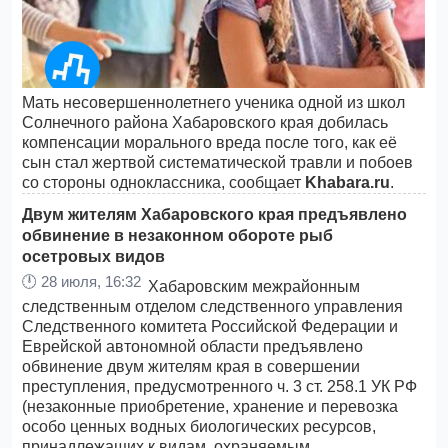
Мать несовершеннолетнего ученика одной из школ
Солнечного района Хабаровского края добилась
компенсации морального вреда после того, как её
сын стал жертвой систематической травли и побоев
со стороны одноклассника, сообщает
Khabara.ru
.
Двум жителям Хабаровского края предъявлено
обвинение в незаконном обороте рыб
осетровых видов
🕛
28 июля, 16:32
Хабаровским межрайонным
следственным отделом следственного управления
Следственного комитета Российской Федерации и
Еврейской автономной области предъявлено
обвинение двум жителям края в совершении
преступления, предусмотренного ч. 3 ст. 258.1 УК РФ
(незаконные приобретение, хранение и перевозка
особо ценных водных биологических ресурсов,
принадлежащих к видам, охраняемым