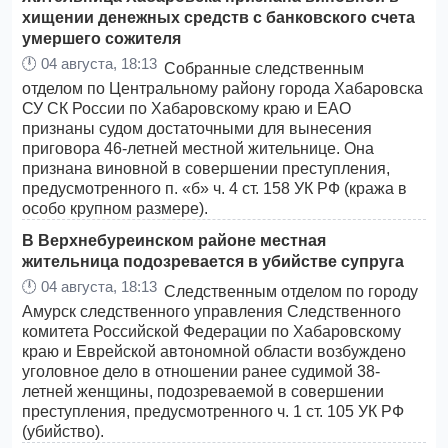
хищении денежных средств с банковского счета
умершего сожителя
🕛
04 августа, 18:13
Собранные следственным
отделом по Центральному району города Хабаровска
СУ СК России по Хабаровскому краю и ЕАО
признаны судом достаточными для вынесения
приговора 46-летней местной жительнице. Она
признана виновной в совершении преступления,
предусмотренного п. «б» ч. 4 ст. 158 УК РФ (кража в
особо крупном размере).
В Верхнебуреинском районе местная
жительница подозревается в убийстве супруга
🕛
04 августа, 18:13
Следственным отделом по городу
Амурск следственного управления Следственного
комитета Российской Федерации по Хабаровскому
краю и Еврейской автономной области возбуждено
уголовное дело в отношении ранее судимой 38-
летней женщины, подозреваемой в совершении
преступления, предусмотренного ч. 1 ст. 105 УК РФ
(убийство).