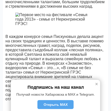
многочисленными талантами, большим трудолюбием
и стремлениями в достижении высоких наград.
В каждом конкурсе семья Пискуновых делала акцент
на своих традициях и ценностях. В выставке помимо
многочисленных грамот, наград, поделок, рисунков,
предоставила съедобный коллаж «лесная полянка»,
в которой Светлана вложила свой немалый
кулинарный талант и выразила семейную любовь к
отдыху на природе. В конкурсах «Знакомство»,
видеоролик «Семья – это…», «В семье не без
таланта» семья от Нерюнгринской ГРЭС
акцентировала внимание зрителей на главных
семейных ценностях – семейное счастье,
✕
взаимопонимание, единение, взаимопомощь,
Подпишись на наш канал
поддержка во всех начинаниях и стремлениях. На
Получай новости Хабаровска в MAX и Telegram.
сцене царила фантазия, а в зрительном зале было
отличное настроение.
Открыть MAX