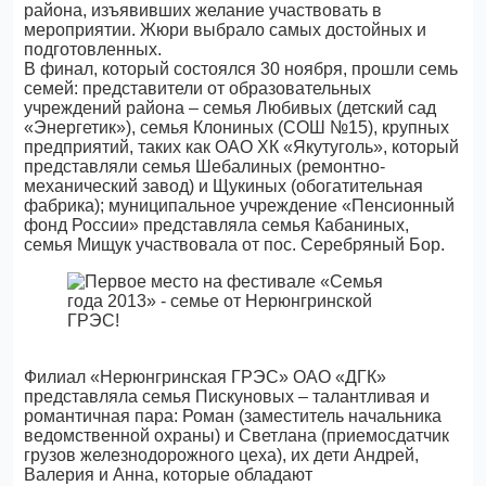
района, изъявивших желание участвовать в
мероприятии. Жюри выбрало самых достойных и
подготовленных.
В финал, который состоялся 30 ноября, прошли семь
семей: представители от образовательных
учреждений района – семья Любивых (детский сад
«Энергетик»), семья Клониных (СОШ №15), крупных
предприятий, таких как ОАО ХК «Якутуголь», который
представляли семья Шебалиных (ремонтно-
механический завод) и Щукиных (обогатительная
фабрика); муниципальное учреждение «Пенсионный
фонд России» представляла семья Кабаниных,
семья Мищук участвовала от пос. Серебряный Бор.
Филиал «Нерюнгринская ГРЭС» ОАО «ДГК»
представляла семья Пискуновых – талантливая и
романтичная пара: Роман (заместитель начальника
ведомственной охраны) и Светлана (приемосдатчик
грузов железнодорожного цеха), их дети Андрей,
Валерия и Анна, которые обладают