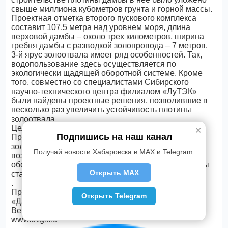
свыше миллиона кубометров грунта и горной массы.
Проектная отметка второго пускового комплекса
составит 107,5 метра над уровнем моря, длина
верховой дамбы – около трех километров, ширина
гребня дамбы с разводкой золопровода – 7 метров.
3-й ярус золоотвала имеет ряд особенностей. Так,
водопользование здесь осуществляется по
экологически щадящей оборотной системе. Кроме
того, совместно со специалистами Сибирского
научно-технического центра филиалом «ЛуТЭК»
были найдены проектные решения, позволившие в
несколько раз увеличить устойчивость плотины
золоотвала.
Целью строительства 3-го яруса золоотвала
✕
Подпишись на наш канал
Приморской ГРЭС является складирование
золошлаковых отходов с минимальным
Получай новости Хабаровска в MAX и Telegram.
воздействием на окружающую среду для
обеспечение бесперебойной и экономичной работы
Открыть MAX
станции в течение 15-20 лет.
.
Пресс-служба Филиала «ЛуТЭК» ОАО
Открыть Telegram
«Дальневосточная генерирующая компания»
Вероника Белоусова: тел. (42357) 47-8-47
www.dvgk.ru