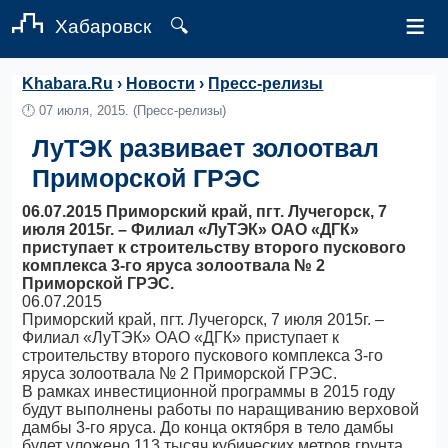
≡
Хабаровск
🔍
Khabara.Ru
›
Новости
›
Пресс-релизы
🕛
07 июля, 2015.
(Пресс-релизы)
ЛуТЭК развивает золоотвал
Приморской ГРЭС
06.07.2015 Приморский край, пгт. Лучегорск, 7
июля 2015г. – Филиал «ЛуТЭК» ОАО «ДГК»
приступает к строительству второго пускового
комплекса 3-го яруса золоотвала № 2
Приморской ГРЭС.
06.07.2015
Приморский край, пгт. Лучегорск, 7 июля 2015г. –
Филиал «ЛуТЭК» ОАО «ДГК» приступает к
строительству второго пускового комплекса 3-го
яруса золоотвала № 2 Приморской ГРЭС.
В рамках инвестиционной программы в 2015 году
будут выполнены работы по наращиванию верховой
дамбы 3-го яруса. До конца октября в тело дамбы
будет уложено 113 тысяч кубических метров грунта.