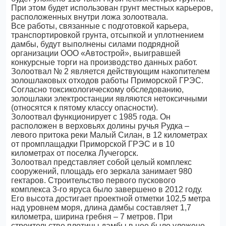
При этом будет использован грунт местных карьеров,
расположенных внутри ложа золоотвала.
Все работы, связанные с подготовкой карьера,
транспортировкой грунта, отсыпкой и уплотнением
дамбы, будут выполнены силами подрядной
организации ООО «Автострой», выигравшей
конкурсные торги на производство данных работ.
Золоотвал № 2 является действующим накопителем
золошлаковых отходов работы Приморской ГРЭС.
Согласно токсикологическому обследованию,
золошлаки электростанции являются нетоксичными
(относятся к пятому классу опасности).
Золоотвал функционирует с 1985 года. Он
расположен в верховьях долины ручья Рудка –
левого притока реки Малый Силан, в 12 километрах
от промплащадки Приморской ГРЭС и в 10
километрах от поселка Лучегорск.
Золоотвал представляет собой целый комплекс
сооружений, площадь его зеркала занимает 980
гектаров. Строительство первого пускового
комплекса 3-го яруса было завершено в 2012 году.
Его высота достигает проектной отметки 102,5 метра
над уровнем моря, длина дамбы составляет 1,7
километра, ширина гребня – 7 метров. При
строительстве плотины дамбы в нее было уложено