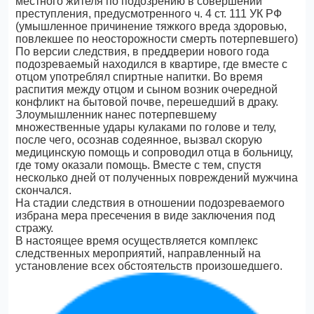
местного жителя по подозрению в совершении
преступления, предусмотренного ч. 4 ст. 111 УК РФ
(умышленное причинение тяжкого вреда здоровью,
повлекшее по неосторожности смерть потерпевшего)
По версии следствия, в преддверии нового года
подозреваемый находился в квартире, где вместе с
отцом употреблял спиртные напитки. Во время
распития между отцом и сыном возник очередной
конфликт на бытовой почве, перешедший в драку.
Злоумышленник нанес потерпевшему
множественные удары кулаками по голове и телу,
после чего, осознав содеянное, вызвал скорую
медицинскую помощь и сопроводил отца в больницу,
где тому оказали помощь. Вместе с тем, спустя
несколько дней от полученных повреждений мужчина
скончался.
На стадии следствия в отношении подозреваемого
избрана мера пресечения в виде заключения под
стражу.
В настоящее время осуществляется комплекс
следственных мероприятий, направленный на
установление всех обстоятельств произошедшего.