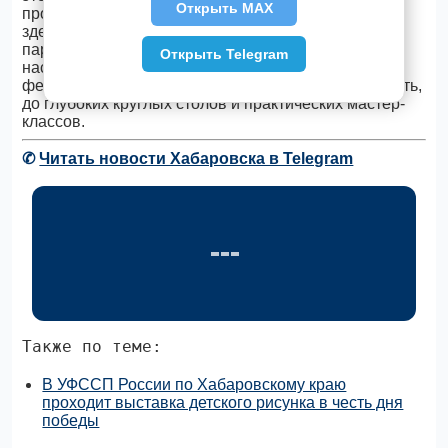
Открыть MAX
профессионалов. В атмосфере открытого диалога
здесь рождаются новые решения и укрепляются
партнёрские связи. Программа мероприятия
Открыть Telegram
насыщена событиями: от профориентационных
фестивалей, помогающих молодёжи найти свой путь,
до глубоких круглых столов и практических мастер-
классов.
✆
Читать новости Хабаровска в Telegram
Также по теме:
В УФССП России по Хабаровскому краю
проходит выставка детского рисунка в честь дня
победы