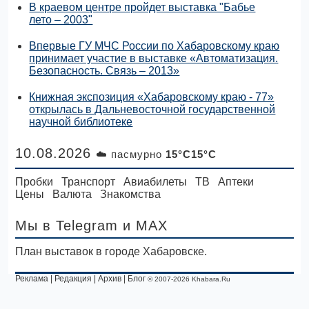
В краевом центре пройдет выставка "Бабье
лето – 2003"
Впервые ГУ МЧС России по Хабаровскому краю
принимает участие в выставке «Автоматизация.
Безопасность. Связь – 2013»
Книжная экспозиция «Хабаровскому краю - 77»
открылась в Дальневосточной государственной
научной библиотеке
10.08.2026
☁️ пасмурно
15°C15°C
Пробки
Транспорт
Авиабилеты
ТВ
Аптеки
Цены
Валюта
Знакомства
Мы в Telegram
и MAX
План выставок в городе Хабаровске.
Реклама
|
Редакция
|
Архив
|
Блог
© 2007-2026 Khabara.Ru