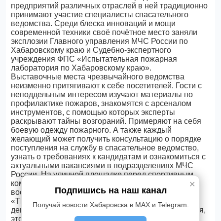
предприятий различных отраслей в ней традиционно
принимают участие специалисты спасательного
ведомства. Среди блеска инноваций и мощи
современной техники своё почётное место заняли
эксплозии Главного управления МЧС России по
Хабаровскому краю и Судебно-экспертного
учреждения ФПС «Испытательная пожарная
лаборатория по Хабаровскому краю».
Выставочные места чрезвычайного ведомства
неизменно притягивают к себе посетителей. Гости с
неподдельным интересом изучают материалы по
профилактике пожаров, знакомятся с арсеналом
инструментов, с помощью которых эксперты
раскрывают тайны возгораний. Примеряют на себя
боевую одежду пожарного. А также каждый
желающий может получить консультацию о порядке
поступления на службу в спасательное ведомство,
узнать о требованиях к кандидатам и ознакомиться с
актуальными вакансиями в подразделениях МЧС
России. На уличной площадке перед спортивным
комплексом представлена техника, стоящая на
✕
Подпишись на наш канал
вооружении министерства.
«ТЕХНО ЛЕТО» — это не просто выставка, где
Получай новости Хабаровска в MAX и Telegram.
демонстрируются новейшие образцы оборудования,
это живая лаборатория идей, место встречи