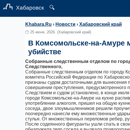
Хабаровск
🔍
Khabara.Ru
›
Новости
›
Хабаровский край
🕛
25 июня, 2026.
(Хабаровский край)
В Комсомольске-на-Амуре 
убийстве
Собранные следственным отделом по город
Следственного,
Собранные следственным отделом по городу К
комитета Российской Федерации по Хабаровско
признаны судом достаточными для вынесения п
совершении преступления, предусмотренного п. 
Следствием и судом установлено, в конце июля
городе Комсомольске-на-Амуре на кухне распив
употреблении алкоголя, пришел на общую кухн
соседа, двое злоумышленников решили проучить
поочередно нанесли ему множественные удары р
стулья. От множественных переломов ребер, ру
После содеянного фигуранты ушли спать в свои
обнаружила тело соседа и вызвала правоохра