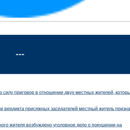
ю силу приговор в отношении двух местных жителей, котор
ии вердикта присяжных заседателей местный житель призн
ого жителя возбуждено уголовное дело о покушении на