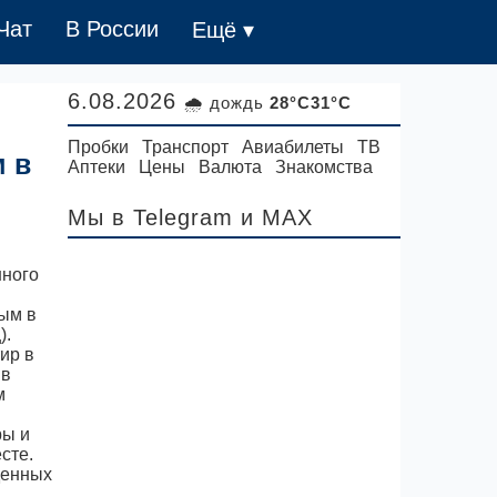
Чат
В России
Ещё ▾
6.08.2026
🌧 дождь
28°C31°C
Пробки
Транспорт
Авиабилеты
ТВ
 в
Аптеки
Цены
Валюта
Знакомства
Мы в Telegram
и MAX
нного
ым в
).
ир в
 в
м
ры и
сте.
денных