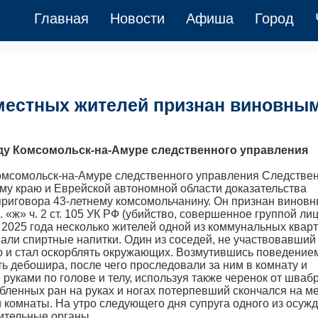
Главная
Новости
Афиша
Город
местных жителей признан виновным
у Комсомольск-на-Амуре следственного управления
омсомольск-на-Амуре следственного управления Следстве
му краю и Еврейской автономной области доказательства
риговора 43-летнему комсомольчанину. Он признан виновн
«ж» ч. 2 ст. 105 УК РФ (убийство, совершенное группой лиц
 2025 года несколько жителей одной из коммунальных кварт
али спиртные напитки. Один из соседей, не участвовавший
ю и стал оскорблять окружающих. Возмутившись поведение
 дебошира, после чего проследовали за ним в комнату и
уками по голове и телу, используя также черенок от шваб
бленных ран на руках и ногах потерпевший скончался на ме
 комнаты. На утро следующего дня супруга одного из осуж
нительные органы.