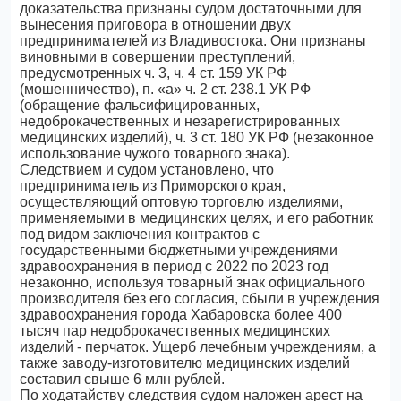
доказательства признаны судом достаточными для
вынесения приговора в отношении двух
предпринимателей из Владивостока. Они признаны
виновными в совершении преступлений,
предусмотренных ч. 3, ч. 4 ст. 159 УК РФ
(мошенничество), п. «а» ч. 2 ст. 238.1 УК РФ
(обращение фальсифицированных,
недоброкачественных и незарегистрированных
медицинских изделий), ч. 3 ст. 180 УК РФ (незаконное
использование чужого товарного знака).
Следствием и судом установлено, что
предприниматель из Приморского края,
осуществляющий оптовую торговлю изделиями,
применяемыми в медицинских целях, и его работник
под видом заключения контрактов с
государственными бюджетными учреждениями
здравоохранения в период с 2022 по 2023 год
незаконно, используя товарный знак официального
производителя без его согласия, сбыли в учреждения
здравоохранения города Хабаровска более 400
тысяч пар недоброкачественных медицинских
изделий - перчаток. Ущерб лечебным учреждениям, а
также заводу-изготовителю медицинских изделий
составил свыше 6 млн рублей.
По ходатайству следствия судом наложен арест на