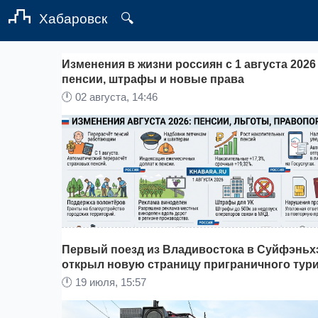
Хабаровск
🔍
Изменения в жизни россиян с 1 августа 2026
пенсии, штрафы и новые права
🕛
02 августа, 14:46
Первый поезд из Владивостока в Суйфэньх
открыл новую страницу приграничного тур
🕛
19 июля, 15:57
С 1 августа 2026 года в России начали действо
сразу несколько законодательных изменений,
затрагивающих пенсионное обеспечение, работ