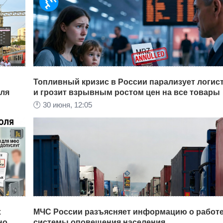
всей стране.
Топливный кризис в России парализует логис
юля
и грозит взрывным ростом цен на все товары
🕛
30 июня, 12:05
го
Жительница Приморского края успешно отсудила 
й
МВД России почти 300 тысяч рублей за грубую ош
хэ.
в загранпаспорте, которая сорвала семейный отды
привела к унизительному задержанию на иностра
границе, сообщает
Khabara.ru
.
х
МЧС России разъясняет информацию о работ
о...
системы оповещения населения