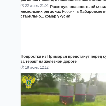
🕛
22 июня, 21:02
С 1 июля 2026 года в России вступает в силу ц
Ракетную опасность объяви
пакет изменений в законодательстве, которые
нескольких регионах
России,
в Хабаровске в
коснутся миллионов граждан, бизнеса и
стабильно... комар укусил
государственных процедур.
Сообщает
Khabara
Подростки из Приморья предстанут перед 
за теракт на железной дороге
🕛
18 июня, 12:12