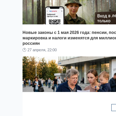
Новые законы с 1 мая 2026 года: пенсии, по
маркировка и налоги изменятся для миллио
россиян
🕛
27 апреля, 22:00
Сообщает
Khabara.ru
, новая инициатива Минп
РФ переводит оформление разрешений на сбо
охраняемых видов грибов в цифровой формат.