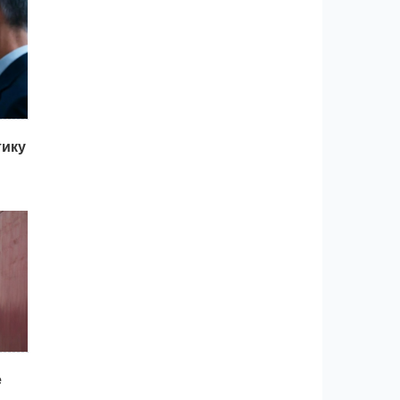
тику
у
ибку
х и
нной
е