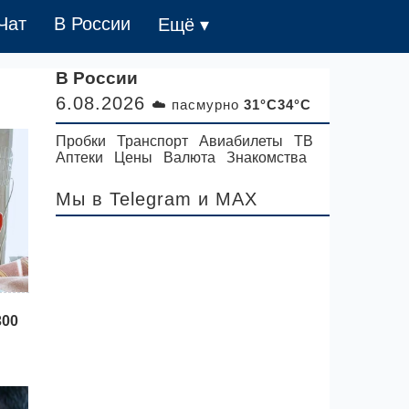
Чат
В России
Ещё ▾
В России
6.08.2026
☁️ пасмурно
31°C34°C
Пробки
Транспорт
Авиабилеты
ТВ
Аптеки
Цены
Валюта
Знакомства
Мы в Telegram
и MAX
300
ере
в по