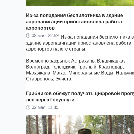
Из-за попадания беспилотника в здание
аэронавигации приостановлена работа
аэропортов
В Приморском крае завершено расследование
🕛
08 мая, 22:59
уголовного дела в отношении двух подростков,
Из-за попадания беспилотника в
обвиняемых в поджоге объектов железнодорож
здание аэронавигации приостановлена работа
инфраструктуры, сообщает
Khabara.ru
.
аэропортов на юге страны.
Временно закрыты: Астрахань, Владикавказ,
Волгоград, Геленджик, Грозный, Краснодар,
Махачкала, Магас, Минеральные Воды, Нальчик
Ставрополь, Элиста.
Хабаровчанам, планировавшим сменить наш гн
Грибников обяжут получать цифровой проп
черноморский бриз, советуем пока не распаков
лес через Госуслуги
чемоданы и следить за табло.
🕛
02 мая, 11:39
➡️ Подписаться - Видео в
Telegram @khv_news