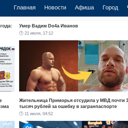
Главная
Новости
Афиша
Город
 года:
Умер Вадим Do4a Иванов
🕛
21 июля, 17:12
э
Жительница Приморья отсудила у МВД почти 
изма
тысяч рублей за ошибку в загранпаспорте
Как сообщает
Khabara.ru
, трагическая новость о
🕛
11 июля, 04:52
вать
кончине одного из пионеров отечественного
бодибилдинга и успешного предпринимателя в сф
у
спортивного питания потрясла тысячи поклоннико