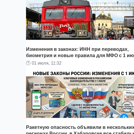
управляющих компаний, права добровольцев,
рекламу и контроль за бывшими осужденными,
сообщает
Khabara.ru
.
Изменения в законах: ИНН при переводах,
биометрия и новые правила для МФО с 1 и
🕛
01 июля, 11:32
Как сообщает
Khabara.ru
, в Приморском крае
произошло знаковое событие для всего Дальне
Востока: с центрального вокзала Владивостока
отправился первый в истории беспересадочны
пассажирский поезд в китайский город Суйфэнь
Ракетную опасность объявили в нескольки
регионах России, в Хабаровске все стабильн