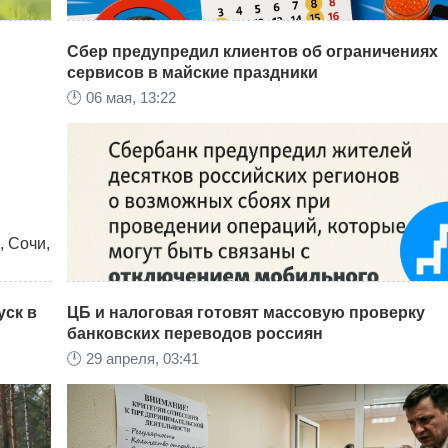
Сбер предупредил клиентов об ограничениях
сервисов в майские праздники
🕛
06 мая, 13:22
Жёсткие ограничения на вейпы и
ной
электронные сигареты
, Сочи,
ус на
уск в
ЦБ и налоговая готовят массовую проверку
ывать
банковских переводов россиян
🕛
29 апреля, 03:41