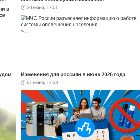
🕛
20 июня, 17:01
елый
ли в
се
Топливный кризис, охвативший Россию в июне 20
.ru
.
< ...
года, перешел в новую острую фазу и напрямую б
по цепочкам поставок.
судом
Изменения для россиян в июне 2026 года
🕛
01 июня, 17:38