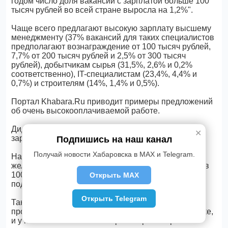
годом число доля вакансий с зарплатой больше 100
тысяч рублей во всей стране выросла на 1,2%".
Чаще всего предлагают высокую зарплату высшему
менеджменту (37% вакансий для таких специалистов
предполагают вознаграждение от 100 тысяч рублей,
7,7% от 200 тысяч рублей и 2,5% от 300 тысяч
рублей), добытчикам сырья (31,5%, 2,6% и 0,2%
соответственно), IT-специалистам (23,4%, 4,4% и
0,7%) и строителям (14%, 1,4% и 0,5%).
Портал Khabara.Ru приводит примеры предложений
об очень высокооплачиваемой работе.
Диджитал-маркетолога в Петербурге ищут на
✕
зарплату в 100-250 тысяч рублей.
Подпишись на наш канал
Получай новости Хабаровска в MAX и Telegram.
Начальник участка/мастер/бригадир для работы на
железной дороге может стать обладателем оклада в
100-300 тысяч рублей в зависимости от успехов
Открыть MAX
подчиненного ему коллектива.
Открыть Telegram
Такой же разброс доходах будет и у начальника
производства в цехе мягкой мебели в Новосибирске,
и у главного зоотехника в Красноярском крае.