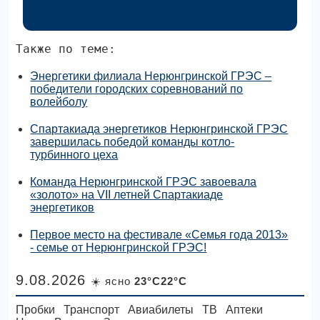
Также по теме:
Энергетики филиала Нерюнгринской ГРЭС –
победители городских соревнований по
волейболу
Спартакиада энергетиков Нерюнгринской ГРЭС
завершилась победой команды котло-
турбинного цеха
Команда Нерюнгринской ГРЭС завоевала
«золото» на VII летней Спартакиаде
энергетиков
Первое место на фестивале «Семья года 2013»
- семье от Нерюнгринской ГРЭС!
9.08.2026
☀️ ясно
23°C22°C
Пробки
Транспорт
Авиабилеты
ТВ
Аптеки