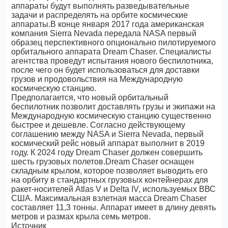
аппараты будут выполнять разведывательные
задачи и распределять на орбите космические
аппараты.В конце января 2017 года американская
компания Sierra Nevada передала NASA первый
образец перспективного опционально пилотируемого
орбитального аппарата Dream Chaser. Специалисты
агентства проведут испытания нового беспилотника,
после чего он будет использоваться для доставки
грузов и продовольствия на Международную
космическую станцию.
Предполагается, что новый орбитальный
беспилотник позволит доставлять грузы и экипажи на
Международную космическую станцию существенно
быстрее и дешевле. Согласно действующему
соглашению между NASA и Sierra Nevada, первый
космический рейс новый аппарат выполнит в 2019
году. К 2024 году Dream Chaser должен совершить
шесть грузовых полетов.Dream Chaser оснащен
складным крылом, которое позволяет выводить его
на орбиту в стандартных грузовых контейнерах для
ракет-носителей Atlas V и Delta IV, используемых ВВС
США. Максимальная взлетная масса Dream Chaser
составляет 11,3 тонны. Аппарат имеет в длину девять
метров и размах крыла семь метров.
Источник