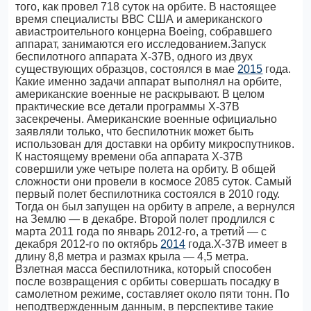
того, как провел 718 суток на орбите. В настоящее
время специалисты ВВС США и американского
авиастроительного концерна Boeing, собравшего
аппарат, занимаются его исследованием.Запуск
беспилотного аппарата X-37B, одного из двух
существующих образцов, состоялся в мае
2015
года.
Какие именно задачи аппарат выполнял на орбите,
американские военные не раскрывают. В целом
практические все детали программы X-37B
засекречены. Американские военные официально
заявляли только, что беспилотник может быть
использован для доставки на орбиту микроспутников.
К настоящему времени оба аппарата X-37B
совершили уже четыре полета на орбиту. В общей
сложности они провели в космосе 2085 суток. Самый
первый полет беспилотника состоялся в 2010 году.
Тогда он был запущен на орбиту в апреле, а вернулся
на Землю — в декабре. Второй полет продлился с
марта 2011 года по январь 2012-го, а третий — с
декабря 2012-го по октябрь
2014
года.X-37B имеет в
длину 8,8 метра и размах крыла — 4,5 метра.
Взлетная масса беспилотника, который способен
после возвращения с орбиты совершать посадку в
самолетном режиме, составляет около пяти тонн. По
неподтвержденным данным, в перспективе такие