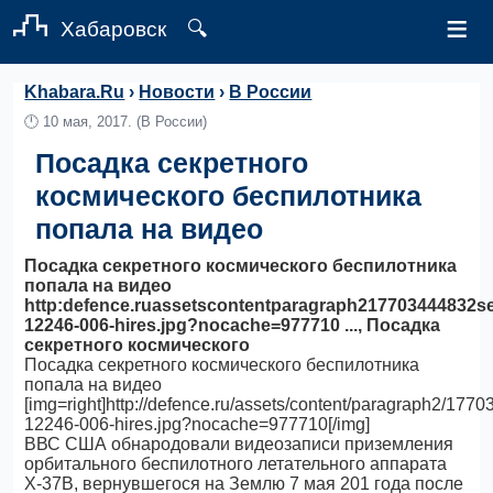
≡
Хабаровск
🔍
Khabara.Ru
›
Новости
›
В России
🕛
10 мая, 2017.
(В России)
Посадка секретного
космического беспилотника
попала на видео
Посадка секретного космического беспилотника
попала на видео
http:defence.ruassetscontentparagraph217703444832se
12246-006-hires.jpg?nocache=977710 ..., Посадка
секретного космического
Посадка секретного космического беспилотника
попала на видео
[img=right]http://defence.ru/assets/content/paragraph2/177
12246-006-hires.jpg?nocache=977710[/img]
ВВС США обнародовали видеозаписи приземления
орбитального беспилотного летательного аппарата
X-37B, вернувшегося на Землю 7 мая 201 года после