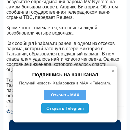
результате опрокидывания парома MV Nyerere на
самом большом озере в Африке Виктория. Об этом
сообщила государственная телерадиокомпания
страны TBC, передает Reuters.
Кроме того, отмечается, что поиски людей
возобновили четыре водолаза.
Как сообщал khabara.ru ранее, в одном из отсеков
парома, который затонул в озере Виктория в
Танзании, образовался воздушный карман. В нем
спасателям удалось найти живого человека. Однако
состояние инженера, которого удалось спасти,
оценивают как тяжелое.
✕
Подпишись на наш канал
Также напомним, что В четверг , 20 сентября в
Получай новости Хабаровска в MAX и Telegram.
Танзании на озере Виктория перевернулся
пассажирский паром. Паром перевернулся между
Открыть MAX
островами Укара и Укереве. Причину катастрофы
еще устанавливают.
Открыть Telegram
✆
Читать новости Хабаровска в Telegram