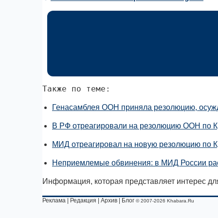
Также по теме:
Генасамблея ООН приняла резолюцию, осуж
В РФ отреагировали на резолюцию ООН по 
МИД отреагировал на новую резолюцию по 
Неприемлемые обвинения: в МИД России ра
Информация, которая представляет интерес дл
Реклама
|
Редакция
|
Архив
|
Блог
© 2007-2026 Khabara.Ru