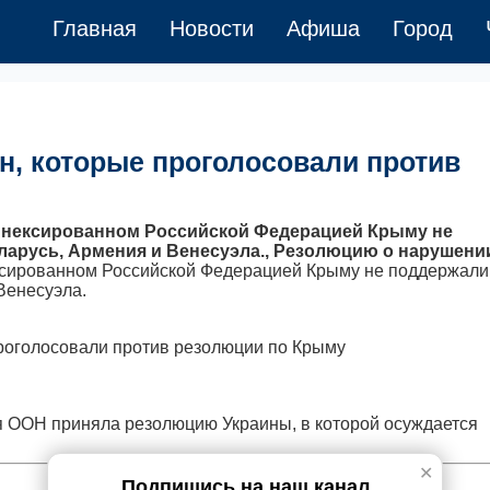
Главная
Новости
Афиша
Город
н, которые проголосовали против
ннексированном Российской Федерацией Крыму не
еларусь, Армения и Венесуэла., Резолюцию о нарушени
ксированном Российской Федерацией Крыму не поддержали
Венесуэла.
ея ООН приняла резолюцию Украины, в которой осуждается
✕
Подпишись на наш канал