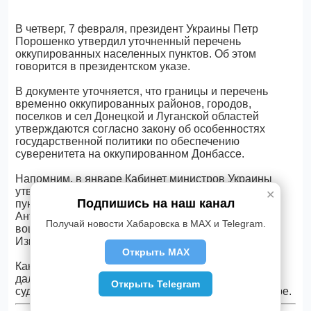
В четверг, 7 февраля, президент Украины Петр
Порошенко утвердил уточненный перечень
оккупированных населенных пунктов. Об этом
говорится в президентском указе.
В документе уточняется, что границы и перечень
временно оккупированных районов, городов,
поселков и сел Донецкой и Луганской областей
утверждаются согласно закону об особенностях
государственной политики по обеспечению
суверенитета на оккупированном Донбассе.
Напомним, в январе Кабинет министров Украины
утвердил окончательный перечень населенных
✕
Подпишись на наш канал
пунктов, где до мая 2018 года проходила
Антитеррористическая операция. В этот список
Получай новости Хабаровска в MAX и Telegram.
вошли вся Донецкая и Луганская области, а также
Изюмский район Харьковской области.
Открыть MAX
Как сообщал khabara.ru ранее, Украина будет и
дальше продолжать требовать свободного
Открыть Telegram
судоходства в Керченском проливе и Азовском море.