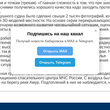
 и точкам (трекам). «Главная сложность в том, что при зах
 снимки получились хорошего качества надо заходить проти
.
душного судна было сделано свыше 2 тысяч фотографий, к
я 3D-моделей местности. На основе серии перекрывающих
ценарии возможного развития чрезвычайной ситуации, оцен
кты могут попасть в опасную зону и количество населения.
✕
Подпишись на наш канал
работу в Дальневосточном регионе с 24 августа. Мы прим
Получай новости Хабаровска в MAX и Telegram.
твенного производства. Они имеют охват территории ради
 с высоты 500 метров достаточно больших площадей местно
Открыть MAX
 так и Еврейской автономной области и Приморском крае. 
нных пунктов, в планах ещё около 10», - рассказал Илья
ательных систем оперативной группы Главного управления
Открыть Telegram
 ситуациях МЧС России.
вная группа МЧС России также провела мониторинг паводк
виационно-спасательного центра МЧС России. С воздуха бы
а берегу реки Амур. Подтоплений в них не наблюдается, 