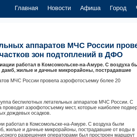
Главная
Новости
Афиша
Город
ельных аппаратов МЧС России пров
частков зон подтоплений в ДФО
виации работал в Комсомольске-на-Амуре. С воздуха б
 дамб, жилые и дачные микрорайоны, пострадавшие
руппа беспилотных летательных аппаратов МЧС России. С
а проводит аэрофотосъемку мест, которые наиболее подв
ых дождевых осадков.
ции работал в Комсомольске-на-Амуре. С воздуха были
б, жилые и дачные микрорайоны, пострадавшие от воды в
ысокого разрешения операторами был простроен маршрут