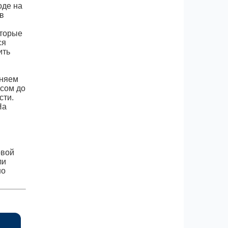
оде на
в
оторые
ся
ить
еняем
усом до
сти.
На
овой
ли
но