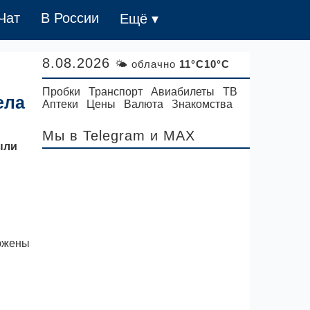
Чат
В России
Ещё ▾
8.08.2026
🌤 облачно
11°C10°C
Пробки
Транспорт
Авиабилеты
ТВ
ела
Аптеки
Цены
Валюта
Знакомства
Мы в Telegram
и MAX
ыли
ержены