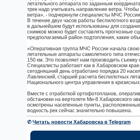
летательного аппарата по заданным координатам
трек надо учитывать направление ветра. Чтобы
ветра», - подчеркнули специалисты МЧС России
В течение двух часов работы беспилотного воз
в дальнейшем будут использованы для создани
снимков можно будет составлять прогнозные с
предполагаемый район подтопления, какие объе
«Оперативная группа МЧС России начала свою 
летательные аппараты самолетного типа отечес
150 км. Это позволяет нам производить съемку
Специалисты работают как в Хабаровском крае,
сегодняшний день отработано порядка 20 населе
Лавлинский, старший расчета беспилотных лет
Национального центра управления в кризисных
Вместе с отработкой ортофотопланов, операти
обстановки на вертолете Ми-8 Хабаровского а
осмотрены населенные пункты, расположенные н
водность рек сейчас значительно повышена.
✆
Читать новости Хабаровска в Telegram