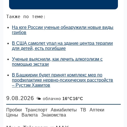
Также по теме:
На юге России ученые обнаружили новые виды
грибов
В США самолет упал на здание центра терапии
для детей, есть погибшие
Ученые выяснили, как лечить алкоголизм с
помощью экстази
В Башкирии будет принят комплекс мер по
профилактике нервно-психических расстройств
– Рустэм Хамитов
9.08.2026
🌤 облачно
16°C16°C
Пробки
Транспорт
Авиабилеты
ТВ
Аптеки
Цены
Валюта
Знакомства