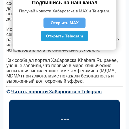
Подпишись на наш канал
сосредоточатся на поиске научных и клинических
доказательств безопасности использования
Получай новости Хабаровска в MAX и Telegram.
психоделиков в терапии, чтобы в конечном итоге
добиться их регистрации.
Открыть MAX
Исследователь также констатировал, что на
сегодняшний день многие люди с психическими
Открыть Telegram
расстройствами ищут психоделики на черном рынке
или летят в такие страны, как Перу, чтобы
использовать их в неклинических условиях.
Как сообщал портал Хабаровска Khabara.Ru ранее,
ученые заявили, что первые в мире клинические
испытания метилендиоксиметамфетамина (МДМА,
MDMA) при алкоголизме показали безопасность и
выраженный долгосрочный эффект.
✆
Читать новости Хабаровска в Telegram