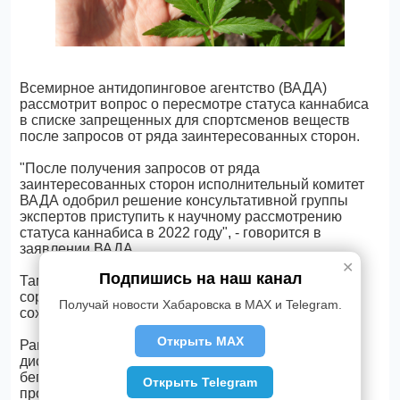
Всемирное антидопинговое агентство (ВАДА)
рассмотрит вопрос о пересмотре статуса каннабиса
в списке запрещенных для спортсменов веществ
после запросов от ряда заинтересованных сторон.
"После получения запросов от ряда
заинтересованных сторон исполнительный комитет
ВАДА одобрил решение консультативной группы
экспертов приступить к научному рассмотрению
статуса каннабиса в 2022 году", - говорится в
заявлении ВАДА.
✕
Подпишись на наш канал
Там также уточнили, что в настоящее время на
соревнованиях каннабис запрещен, и запрет
Получай новости Хабаровска в MAX и Telegram.
сохранится в 2022 году.
Открыть MAX
Ранее за употребление каннабиса была
дисквалифицирована 21-летняя американская
бегунья Ша'Кэрри Ричардсон. Из-за этого она
Открыть Telegram
пропустила Олимпиаду в Токио.