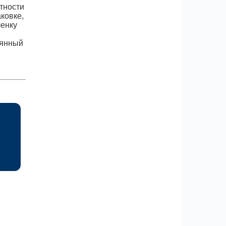
тности
ковке,
ленку
оянный