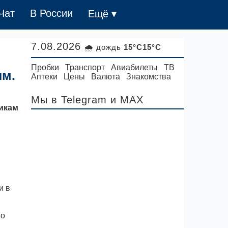
Чат
В России
Ещё ▾
7.08.2026
🌧 дождь
15°C15°C
Пробки
Транспорт
Авиабилеты
ТВ
им.
Аптеки
Цены
Валюта
Знакомства
Мы в Telegram
и MAX
никам
и в
го