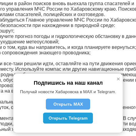
лиции в район поисков вновь выехала группа спасателей и
ного управления МЧС России по Хабаровскому краю. Поиск
лами спасателей, полицейских и охотоведов.
 заблудиться Главное управление МЧС России по Хабаровск
безопасности при нахождении в природной среде:
ршрут;
изучите прогноз погоды и гидрологическую обстановку в дан
я ухудшение метеоусловий;
 о том, куда вы направитесь, и когда планируете вернуться;
ез сопровождения знающего проводника;
ли все-таки решили идти, оставляйте на пути движения орие
 месту. Используйте компас или другие навигационные при
 родных и близких, если это - пожилые люди, и люди, имею
✕
, обуславливающие какие-либо трудности при нахождении 
Подпишись на наш канал
опровождения и детей;
га на виду, не уходить далеко от группы и постоянно
Получай новости Хабаровска в MAX и Telegram.
нальный жилет яркого цвета;
Открыть MAX
уток, опасно выходить на воду в темноте без установленног
Открыть Telegram
ементарное средство спасения – спасательный жилет! В слу
одки, именно он позволит вам остаться на поверхности во
ьный жилет должен быть надет на каждом человеке, наход