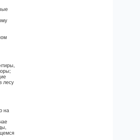
овые
ому
ном
нтиры,
боры;
щие
в лесу
о на
чае
ды,
ящемся