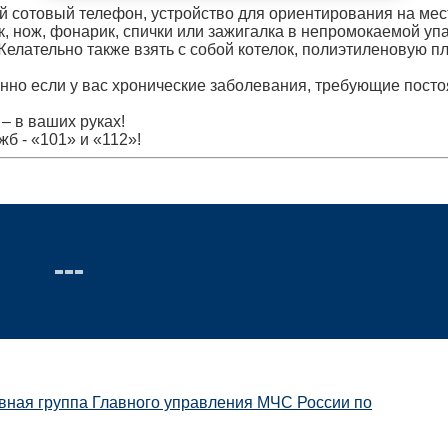
й сотовый телефон, устройство для ориентирования на мес
, нож, фонарик, спички или зажигалка в непромокаемой упа
 Желательно также взять с собой котелок, полиэтиленовую п
енно если у вас хронические заболевания, требующие пост
– в ваших руках!
б - «101» и «112»!
вная группа Главного управления МЧС России по