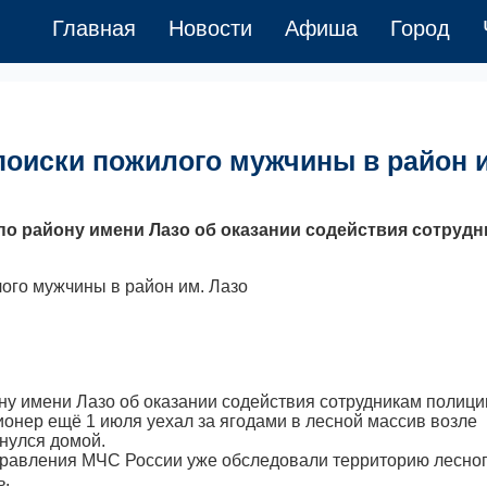
Главная
Новости
Афиша
Город
поиски пожилого мужчины в район 
 по району имени Лазо об оказании содействия сотруд
у имени Лазо об оказании содействия сотрудникам полици
онер ещё 1 июля уехал за ягодами в лесной массив возле
нулся домой.
управления МЧС России уже обследовали территорию лесно
ь.