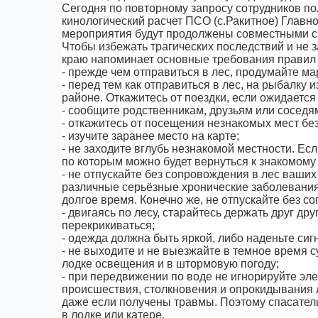
Сегодня по повторному запросу сотрудников по
кинологический расчет ПСО (с.Ракитное) Глав
мероприятия будут продолжены совместными си
Чтобы избежать трагических последствий и не
краю напоминает основные требования правил 
- прежде чем отправиться в лес, продумайте ма
- перед тем как отправиться в лес, на рыбалку 
районе. Откажитесь от поездки, если ожидаетс
- сообщите родственникам, друзьям или соседям
- откажитесь от посещения незнакомых мест б
- изучите заранее место на карте;
- не заходите вглубь незнакомой местности. Ес
по которым можно будет вернуться к знакомому
- не отпускайте без сопровождения в лес ваших
различные серьёзные хронические заболевания
долгое время. Конечно же, не отпускайте без с
- двигаясь по лесу, старайтесь держать друг дру
перекрикиваться;
- одежда должна быть яркой, либо наденьте сиг
- не выходите и не выезжайте в темное время с
лодке освещения и в штормовую погоду;
- при передвижении по воде не игнорируйте эл
происшествия, столкновения и опрокидывания л
даже если получены травмы. Поэтому спасател
в лодке или катере.