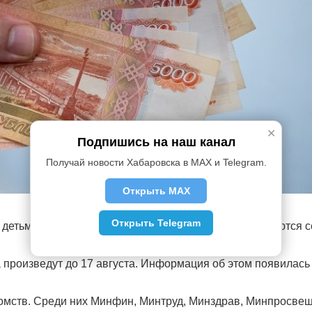
✕
Подпишись на наш канал
Получай новости Хабаровска в MAX и Telegram.
Открыть MAX
Открыть Telegram
с детьми получат по 10 тысяч рублей. Выплаты полагаются 
 произведут до 17 августа. Информация об этом появилась
домств. Среди них Минфин, Минтруд, Минздрав, Минпросве